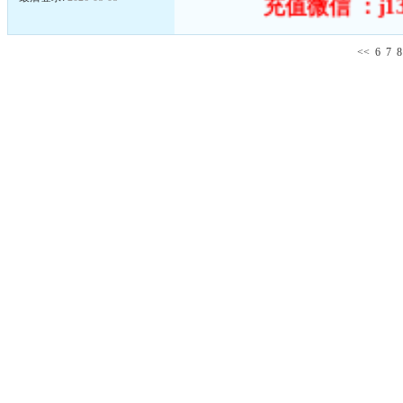
充值微信 ：j13
<<
6
7
8