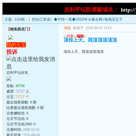
吉利平坛防屏蔽域名：
http:/
主题 :
154期：〖把自己变成〗◆平特一尾◆2020年火爆全网√每期压五千
地板
发表于: 2026-06-03 14:01
【
鲤鱼跳龙门
】
u
回复
u
编辑
u
顶你上天。我顶顶顶顶顶
我的元宝
投诉
顶你上天。我顶顶顶顶顶
吉利平坛好友
发帖:
49706
威望:
72727 点
元宝:
72727 个
最近领奖期数: 0 期
比赛最近领奖期数: 0 期
北拿娜粉丝: 0
元旦节活动: 0
元旦节活动2000: 0
注册时间:
2008-02-01
最后登录:
2026-08-09