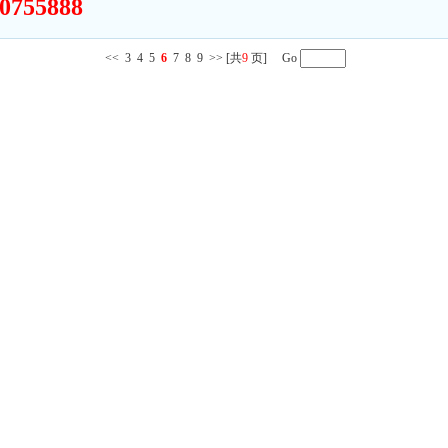
0755888
<<
3
4
5
6
7
8
9
>>
[共
9
页] Go