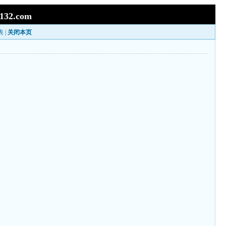
ji132.com
表
|
关闭本页