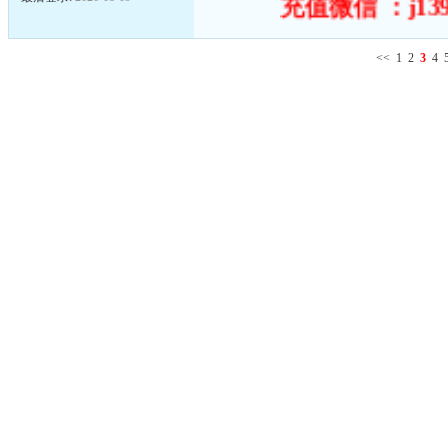
充值微信 ：j13
<<
1
2
3
4