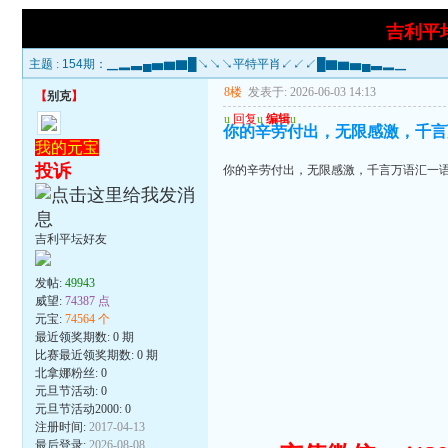
吉利平
主题 :
154期：▁▂▃▄▅▆▇█↘↘↘平特平肖↙↙↙█▇▆▅▄▃▂▁
8楼
发表于: 2026-06-03 14:13
【
别克
】
u
回复
u
编辑
u
你的辛劳付出，无限感激，千言
我的元宝
投诉
你的辛劳付出，无限感激，千言万语汇一
吉利平坛好友
发帖:
49943
威望:
74387 点
元宝:
74564 个
最近领奖期数: 0 期
比赛最近领奖期数: 0 期
北拿娜粉丝: 0
元旦节活动: 0
元旦节活动2000: 0
注册时间:
2017-04-13
最后登录:
2026-08-08