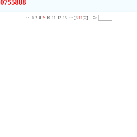
0755888
<<
6
7
8
9
10
11
12
13
>>
[共
14
页] Go