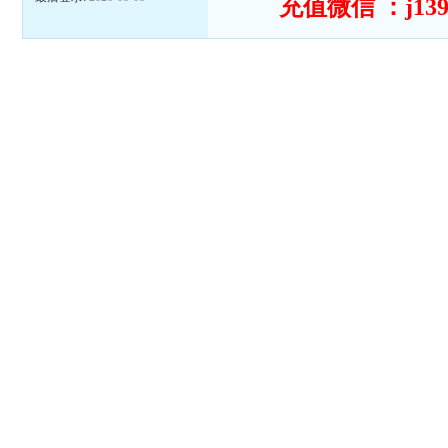
充值微信 ：j139