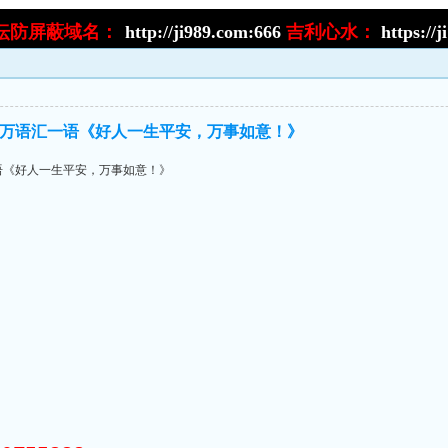
坛防屏蔽域名：
http://ji989.com:666
吉利心水：
https://
万语汇一语《好人一生平安，万事如意！》
语《好人一生平安，万事如意！》