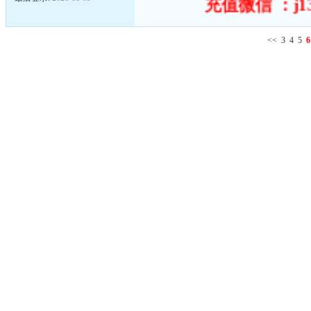
充值微信 ：j1
<<
3
4
5
6