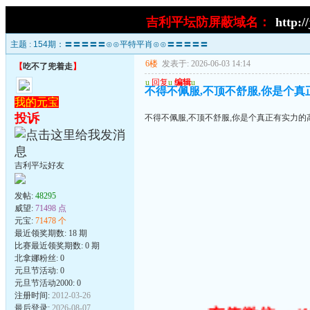
吉利平坛防屏蔽域名：
http:/
主题 :
154期：〓〓〓〓〓⊙⊙平特平肖⊙⊙〓〓〓〓〓
6楼
发表于: 2026-06-03 14:14
【
吃不了兜着走
】
u
回复
u
编辑
u
不得不佩服,不顶不舒服,你是个真正
我的元宝
投诉
不得不佩服,不顶不舒服,你是个真正有实力的高手,
吉利平坛好友
发帖:
48295
威望:
71498 点
元宝:
71478 个
最近领奖期数: 18 期
比赛最近领奖期数: 0 期
北拿娜粉丝: 0
元旦节活动: 0
元旦节活动2000: 0
注册时间:
2012-03-26
最后登录:
2026-08-07