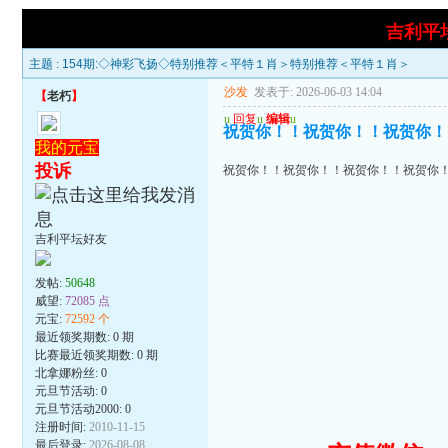
吉利平
主题 :
154期:◇神彩飞扬◇特别推荐＜平特１肖＞特别推荐＜平特１肖＞
沙发
发表于: 2026-06-03 14:04
【
老朽
】
u
回复
u
编辑
u
祝贺你！！祝贺你！！祝贺你！
我的元宝
投诉
祝贺你！！祝贺你！！祝贺你！！祝贺你
吉利平坛好友
发帖:
50648
威望:
72085 点
元宝:
72592 个
最近领奖期数: 0 期
比赛最近领奖期数: 0 期
北拿娜粉丝: 0
元旦节活动: 0
元旦节活动2000: 0
注册时间:
2010-11-15
最后登录:
2026-08-08