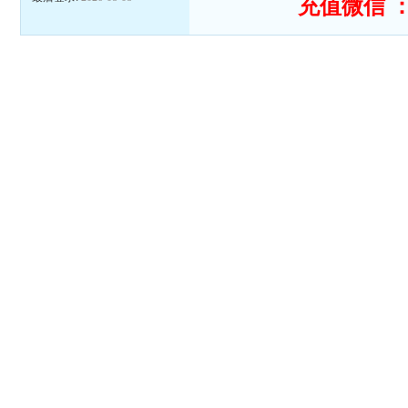
充值微信 ：j