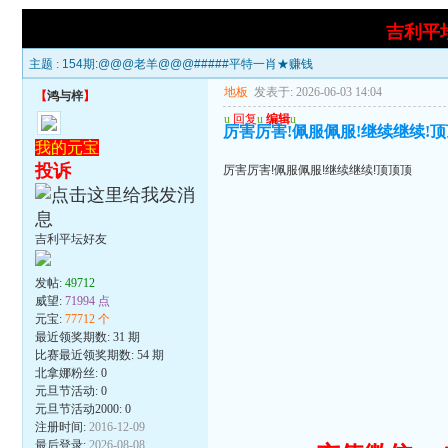
吉利平
主题 :
154期:@@@老羊@@@#####平特一肖★赚钱
地板
发表于: 2026-06-03 14:04
【
鸿与梓
】
u
回复
u
编辑
u
厉害厉害!佩服佩服!继续继续!
我的元宝
投诉
厉害厉害!佩服佩服!继续继续!顶顶顶
吉利平坛好友
发帖:
49712
威望:
71994 点
元宝:
77712 个
最近领奖期数: 31 期
比赛最近领奖期数: 54 期
北拿娜粉丝: 0
元旦节活动: 0
元旦节活动2000: 0
注册时间:
2016-12-09
最后登录:
2026-08-08