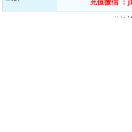
充值微信 ：j1
<<
1
2
3