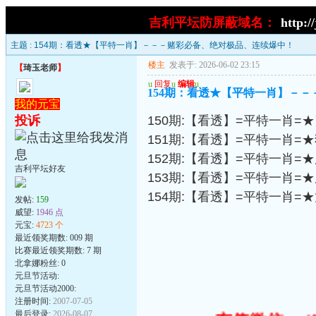
吉利平坛防屏蔽域名：
http:/
主题 :
154期：看透★【平特一肖】－－－赌彩必备、绝对极品、连续爆中！
楼主
发表于: 2026-06-02 23:15
【
琦玉老师
】
u
回复
u
编辑
u
154期：看透★【平特一肖】－
我的元宝
投诉
150期:【看透】=平特一肖=★
151期:【看透】=平特一肖=★
152期:【看透】=平特一肖=★
吉利平坛好友
153期:【看透】=平特一肖=★
154期:【看透】=平特一肖=
发帖:
159
威望:
1946 点
元宝:
4723 个
最近领奖期数: 009 期
比赛最近领奖期数: 7 期
北拿娜粉丝: 0
元旦节活动:
元旦节活动2000:
注册时间:
2007-07-05
最后登录:
2026-08-07