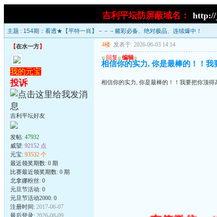
吉利平坛防屏蔽域名：
http:/
主题 :
154期：看透★【平特一肖】－－－赌彩必备、绝对极品、连续爆中！
4楼
发表于: 2026-06-03 14:14
【
在水一方
】
u
回复
u
编辑
u
相信你的实力, 你是最棒的！！我要把你
我的元宝
投诉
相信你的实力, 你是最棒的！！我要把你顶得高高的.
吉利平坛好友
发帖:
47932
威望:
92152 点
元宝:
93532 个
最近领奖期数: 0 期
比赛最近领奖期数: 0 期
北拿娜粉丝: 0
元旦节活动: 0
元旦节活动2000: 0
注册时间:
2017-06-07
最后登录:
2026-08-09