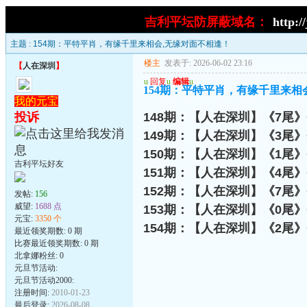
吉利平坛防屏蔽域名：
http:/
主题 :
154期：平特平肖，有缘千里来相会,无缘对面不相逢！
楼主
发表于: 2026-06-02 23:16
【
人在深圳
】
u
回复
u
编辑
u
154期：平特平肖，有缘千里来相
我的元宝
投诉
148期：【人在深圳】《7尾》
149期：【人在深圳】《3尾》
150期：【人在深圳】《1尾》
吉利平坛好友
151期：【人在深圳】《4尾》
152期：【人在深圳】《7尾》+
发帖:
156
威望:
1688 点
153期：【人在深圳】《0尾》
元宝:
3350 个
154期：【人在深圳】《2尾》+
最近领奖期数: 0 期
比赛最近领奖期数: 0 期
北拿娜粉丝: 0
元旦节活动:
元旦节活动2000:
注册时间:
2010-01-23
最后登录:
2026-08-08