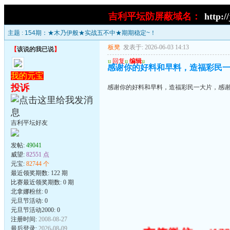
吉利平坛防屏蔽域名：
http:/
主题 :
154期：★木乃伊般★实战五不中★期期稳定~！
板凳
发表于: 2026-06-03 14:13
【
该说的我已说
】
u
回复
u
编辑
u
感谢你的好料和早料，造福彩民
我的元宝
投诉
感谢你的好料和早料，造福彩民一大片，感
吉利平坛好友
发帖:
49041
威望:
82551 点
元宝:
82744 个
最近领奖期数: 122 期
比赛最近领奖期数: 0 期
北拿娜粉丝: 0
元旦节活动: 0
元旦节活动2000: 0
注册时间:
2008-08-27
最后登录:
2026-08-09