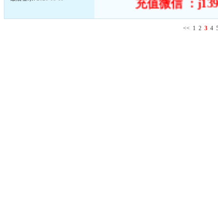
充值微信 ：j139
<<
1
2
3
4