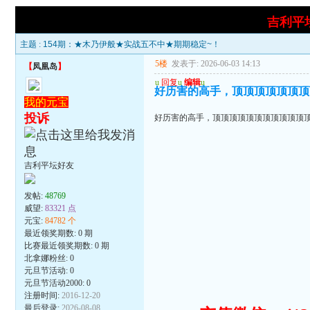
吉利平
主题 :
154期：★木乃伊般★实战五不中★期期稳定~！
5楼
发表于: 2026-06-03 14:13
【
凤凰岛
】
u
回复
u
编辑
u
好历害的高手，顶顶顶顶顶顶顶
我的元宝
投诉
好历害的高手，顶顶顶顶顶顶顶顶顶顶顶
吉利平坛好友
发帖:
48769
威望:
83321 点
元宝:
84782 个
最近领奖期数: 0 期
比赛最近领奖期数: 0 期
北拿娜粉丝: 0
元旦节活动: 0
元旦节活动2000: 0
注册时间:
2016-12-20
最后登录:
2026-08-08