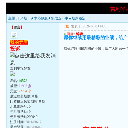
吉利平
主题 :
154期：★木乃伊般★实战五不中★期期稳定~！
7楼
发表于: 2026-06-03 14:13
【
留言
】
u
回复
u
编辑
u
愿你继续用最精彩的业绩，给广
我的元宝
投诉
愿你继续用最精彩的业绩，给广大彩民一
吉利平坛好友
发帖:
49578
威望:
71907 点
元宝:
72294 个
最近领奖期数: 0 期
比赛最近领奖期数: 0 期
北拿娜粉丝: 0
元旦节活动: 0
元旦节活动2000: 0
注册时间:
2011-08-17
最后登录:
2026-08-09