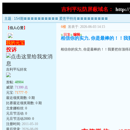
吉利平坛防屏蔽域名：
http:/
主题 :
154期〓〓〓〓〓〓〓〓〓〓 爱意平特肖〓〓〓〓〓〓〓〓〓
6楼
发表于: 2026-06-03 14:15
【
伯人心贤
】
u
回复
u
编辑
u
相信你的实力, 你是最棒的！！我要把你
我的元宝
投诉
相信你的实力, 你是最棒的！！我要把你顶得高高的.
吉利平坛好友
发帖:
48904
威望:
71399 点
元宝:
71777 个
最近领奖期数: 0 期
比赛最近领奖期数: 0 期
北拿娜粉丝: 0
元旦节活动: 0
元旦节活动2000: 0
注册时间:
2011-05-10
最后登录:
2026-08-09