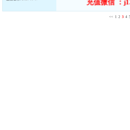
充值微信 ：j1
<<
1
2
3
4