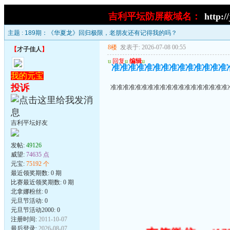
吉利平坛防屏蔽域名：
http:/
主题 :
189期：《华夏龙》回归极限，老朋友还有记得我的吗？
8楼
发表于: 2026-07-08 00:55
【
才子佳人
】
u
回复
u
编辑
u
准准准准准准准准准准准准准准
我的元宝
投诉
准准准准准准准准准准准准准准准准准准准
吉利平坛好友
发帖:
49126
威望:
74635 点
元宝:
75192 个
最近领奖期数: 0 期
比赛最近领奖期数: 0 期
北拿娜粉丝: 0
元旦节活动: 0
元旦节活动2000: 0
注册时间:
2011-10-07
最后登录:
2026-08-07