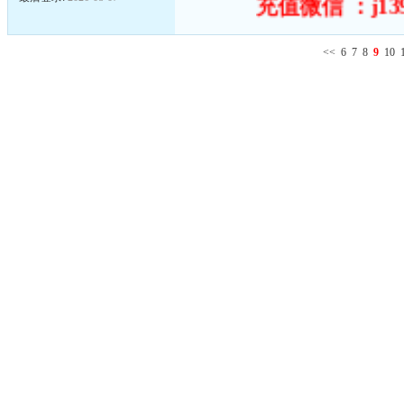
充值微信 ：j139
<<
6
7
8
9
10