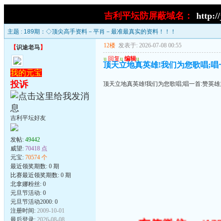
吉利平坛防屏蔽域名：
http:/
主题 :
189期：◇顶尖高手资料－平肖－最准最真实的资料！！！
12楼
发表于: 2026-07-08 00:55
【
识途老马
】
u
回复
u
编辑
u
顶天立地真英雄!我们为您歌唱;唱一首
我的元宝
投诉
顶天立地真英雄!我们为您歌唱;唱一首:赞英雄主义歌
吉利平坛好友
发帖:
49442
威望:
70418 点
元宝:
70574 个
最近领奖期数: 0 期
比赛最近领奖期数: 0 期
北拿娜粉丝: 0
元旦节活动: 0
元旦节活动2000: 0
注册时间:
2009-10-01
最后登录:
2026-08-08