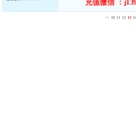
充值微信 ：j13
<<
10
11
12
13
1