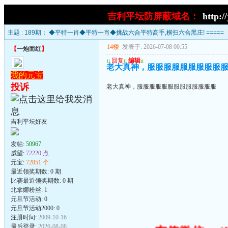
吉利平坛防屏蔽域名：
http:/
主题 :
189期： ◆平特一肖◆平特一肖◆挑战六合平特高手,横扫六合黑庄! =====
14楼
发表于: 2026-07-08 00:55
【
一炮而红
】
u
回复
u
编辑
u
老大真神，服服服服服服服服服
我的元宝
投诉
老大真神，服服服服服服服服服服服服服
吉利平坛好友
发帖:
50967
威望:
72220 点
元宝:
72851 个
最近领奖期数: 0 期
比赛最近领奖期数: 0 期
北拿娜粉丝: 1
元旦节活动: 0
元旦节活动2000: 0
注册时间:
2009-10-16
最后登录:
2026-08-08