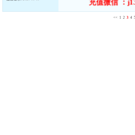
充值微信 ：j1
<<
1
2
3
4