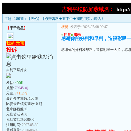
吉利平坛防屏蔽域名：
http:/
主题 :
189期：【天伦】【必赚密料★五不中★期期用实力说话！
板凳
发表于: 2026-07-08 00:47
【
千千晚星
】
u
回复
u
编辑
u
感谢你的好料和早料，造福彩民
我的元宝
投诉
感谢你的好料和早料，造福彩民一大片，感
吉利平坛好友
发帖:
49961
威望:
73945 点
元宝:
74112 个
最近领奖期数: 106 期
比赛最近领奖期数: 0 期
北拿娜粉丝: 0
元旦节活动: 0
元旦节活动2000: 0
注册时间:
2007-05-30
最后登录:
2026-08-09