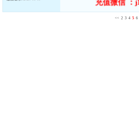
充值微信 ：j1
<<
2
3
4
5
6