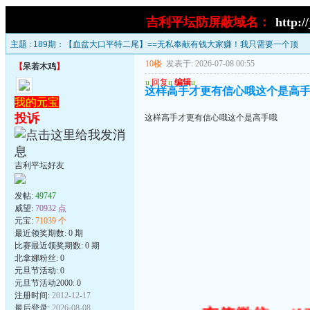
吉利平坛防屏蔽域名：
http:/
主题 :
189期：【血盆大口平特二尾】==无私奉献有钱大家赚！我只需要一个顶
10楼
发表于: 2026-07-08 00:55
【
呆若木鸡
】
u
回复
u
编辑
u
这样高手才更有信心哦这个是高
我的元宝
投诉
这样高手才更有信心哦这个是高手哦
吉利平坛好友
发帖:
49747
威望:
70932 点
元宝:
71039 个
最近领奖期数: 0 期
比赛最近领奖期数: 0 期
北拿娜粉丝: 0
元旦节活动: 0
元旦节活动2000: 0
注册时间:
2012-12-17
最后登录:
2026-08-08