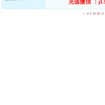
充值微信 ：j13
<<
8
9
10
11
12