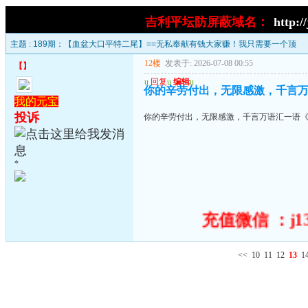
吉利平坛防屏蔽域名：
http:/
主题 :
189期：【血盆大口平特二尾】==无私奉献有钱大家赚！我只需要一个顶
12楼
发表于: 2026-07-08 00:55
【
】
u
回复
u
编辑
u
你的辛劳付出，无限感激，千言
我的元宝
投诉
你的辛劳付出，无限感激，千言万语汇一语
*
充值微信 ：j13
<<
10
11
12
13
1