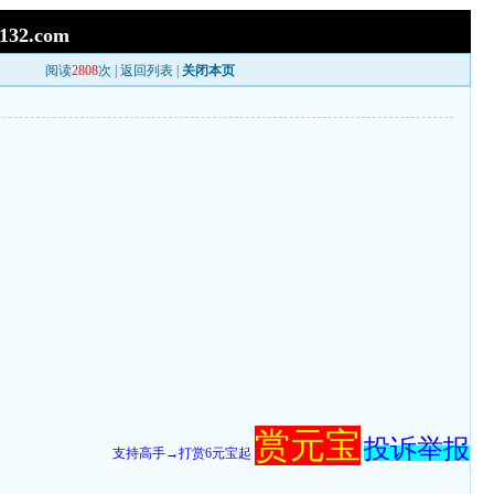
ji132.com
阅读
2808
次 |
返回列表
|
关闭本页
赏元宝
投诉举报
支持高手→打赏6元宝起