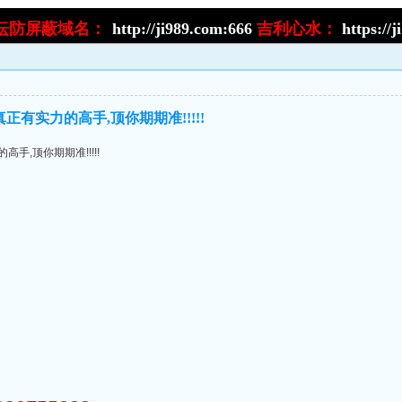
坛防屏蔽域名：
http://ji989.com:666
吉利心水：
https://
正有实力的高手,顶你期期准!!!!!
手,顶你期期准!!!!!