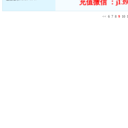
充值微信 ：j139
<<
6
7
8
9
10