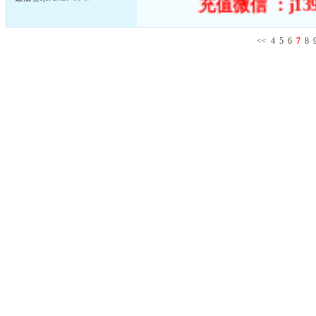
充值微信 ：j13
<<
4
5
6
7
8