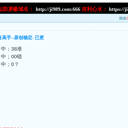
坛防屏蔽域名：
http://ji989.com:666
吉利心水：
https://
阅读
2
高手--原创稳定- 已更
中；38准
中；00错
肖中；0？