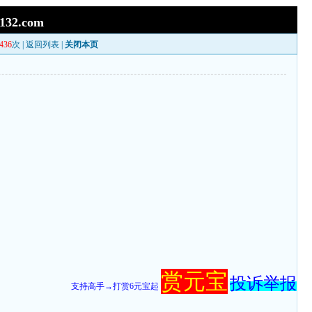
ji132.com
436
次 |
返回列表
|
关闭本页
赏元宝
投诉举报
支持高手→打赏6元宝起