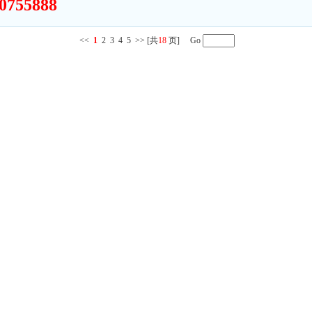
0755888
<<
1
2
3
4
5
>>
[共
18
页] Go