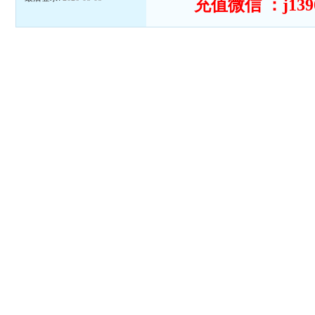
充值微信 ：j139