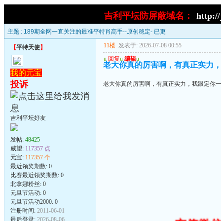
吉利平坛防屏蔽域名：
http:/
主题 :
189期全网一直关注的最准平特肖高手--原创稳定- 已更
11楼
发表于: 2026-07-08 00:55
【
平特天使
】
u
回复
u
编辑
u
老大你真的厉害啊，有真正实力
我的元宝
投诉
老大你真的厉害啊，有真正实力，我跟定你
吉利平坛好友
发帖:
48425
威望:
117357 点
元宝:
117357 个
最近领奖期数: 0
比赛最近领奖期数: 0
北拿娜粉丝: 0
元旦节活动: 0
元旦节活动2000: 0
注册时间:
2011-06-01
最后登录:
2026-08-06