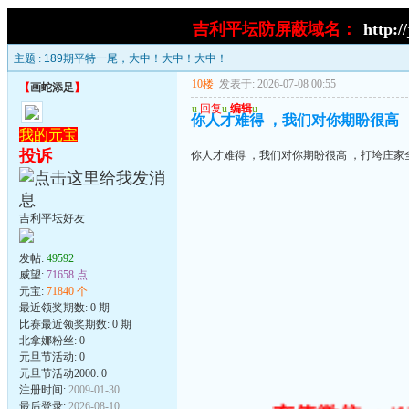
吉利平坛防屏蔽域名：
http:/
主题 :
189期平特一尾，大中！大中！大中！
10楼
发表于: 2026-07-08 00:55
【
画蛇添足
】
u
回复
u
编辑
u
你人才难得 ，我们对你期盼很高
我的元宝
投诉
你人才难得 ，我们对你期盼很高 ，打垮庄家
吉利平坛好友
发帖:
49592
威望:
71658 点
元宝:
71840 个
最近领奖期数: 0 期
比赛最近领奖期数: 0 期
北拿娜粉丝: 0
元旦节活动: 0
元旦节活动2000: 0
注册时间:
2009-01-30
最后登录:
2026-08-10