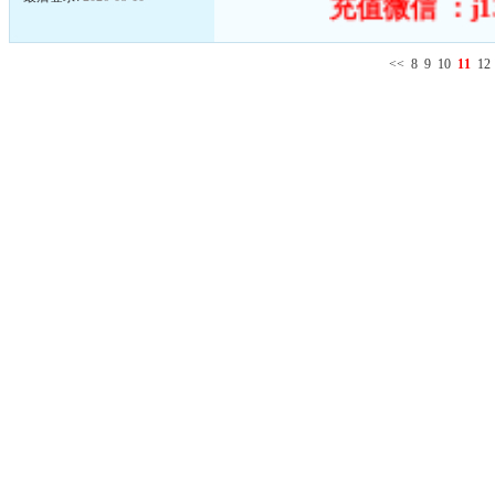
充值微信 ：j1
<<
8
9
10
11
12