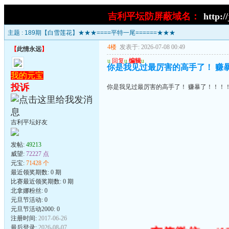
吉利平坛防屏蔽域名：
http:/
主题 :
189期【白雪莲花】★★★====平特一尾======★★★
4楼
发表于: 2026-07-08 00:49
【
此情永远
】
u
回复
u
编辑
u
你是我见过最厉害的高手了！ 赚暴
我的元宝
投诉
你是我见过最厉害的高手了！ 赚暴了！！！！谢
吉利平坛好友
发帖:
49213
威望:
72227 点
元宝:
71428 个
最近领奖期数: 0 期
比赛最近领奖期数: 0 期
北拿娜粉丝: 0
元旦节活动: 0
元旦节活动2000: 0
注册时间:
2017-06-26
最后登录:
2026-08-07