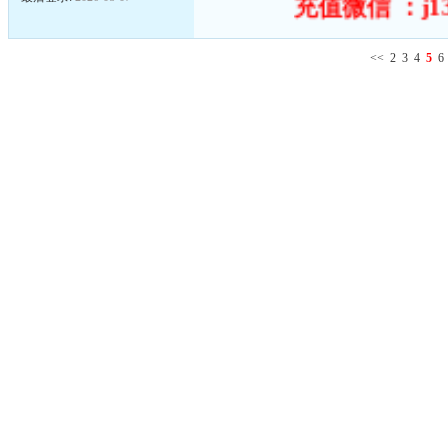
充值微信 ：j13
<<
2
3
4
5
6