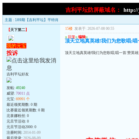
吉利平坛防屏蔽域名：
http:/
主题 :
189期【吉利平坛】平特肖
15楼
发表于: 2026-07-08 00:55
【
天下第二
】
u
回复
u
编辑
u
顶天立地真英雄!我们为您歌唱;唱一首
我的元宝
投诉
顶天立地真英雄!我们为您歌唱;唱一首:赞英雄主义歌
吉利平坛好友
发帖:
49240
威望:
70011 点
元宝:
69991 个
最近领奖期数: 0 期
比赛最近领奖期数: 0 期
北拿娜粉丝: 0
元旦节活动: 0
元旦节活动2000: 0
注册时间:
2014-01-09
最后登录:
2026-08-09