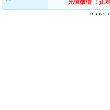
充值微信 ：j139
<<
13
14
15
16
1