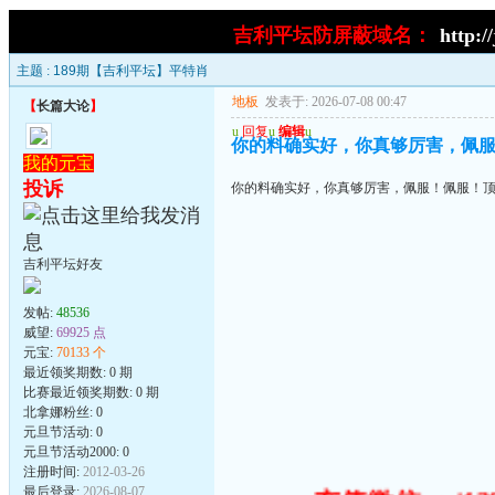
吉利平坛防屏蔽域名：
http:/
主题 :
189期【吉利平坛】平特肖
地板
发表于: 2026-07-08 00:47
【
长篇大论
】
u
回复
u
编辑
u
你的料确实好，你真够厉害，佩服
我的元宝
投诉
你的料确实好，你真够厉害，佩服！佩服！顶
吉利平坛好友
发帖:
48536
威望:
69925 点
元宝:
70133 个
最近领奖期数: 0 期
比赛最近领奖期数: 0 期
北拿娜粉丝: 0
元旦节活动: 0
元旦节活动2000: 0
注册时间:
2012-03-26
最后登录:
2026-08-07