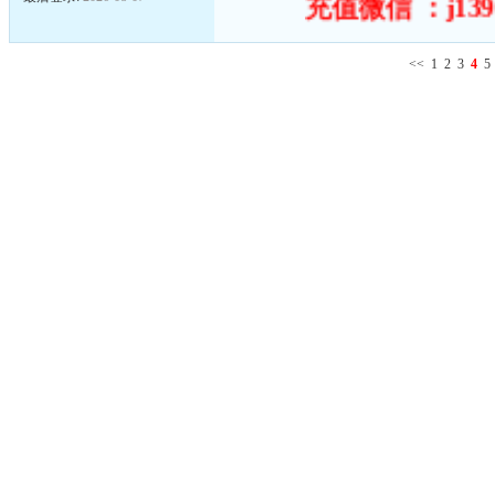
充值微信 ：j139
<<
1
2
3
4
5