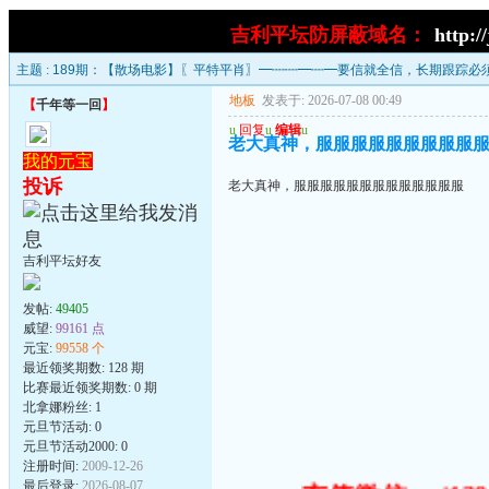
吉利平坛防屏蔽域名：
http:/
主题 :
189期：【散场电影】〖平特平肖〗━┉┉━┉━要信就全信，长期跟踪必
地板
发表于: 2026-07-08 00:49
【
千年等一回
】
u
回复
u
编辑
u
老大真神，服服服服服服服服服
我的元宝
投诉
老大真神，服服服服服服服服服服服服服
吉利平坛好友
发帖:
49405
威望:
99161 点
元宝:
99558 个
最近领奖期数: 128 期
比赛最近领奖期数: 0 期
北拿娜粉丝: 1
元旦节活动: 0
元旦节活动2000: 0
注册时间:
2009-12-26
最后登录:
2026-08-07