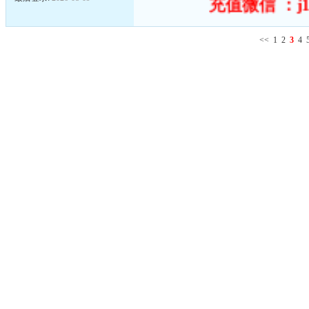
充值微信 ：j1
<<
1
2
3
4