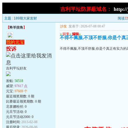
吉利平坛防屏蔽域名：
http:/
主题 :
189期大家发财
阅读
22
沙发
发表于: 2026-07-08 00:47
【
羚羊挂角
】
u
回复
u
编辑
u
不得不佩服,不顶不舒服,你是个真正
我的元宝
投诉
不得不佩服,不顶不舒服,你是个真正有实力的高手,
吉利平坛好友
发帖:
50518
威望:
97617 点
元宝:
97669 个
最近领奖期数: 0 期
比赛最近领奖期数: 0 期
北拿娜粉丝: 0
元旦节活动: 0
元旦节活动2000: 0
注册时间:
2013-02-08
最后登录:
2026-08-06