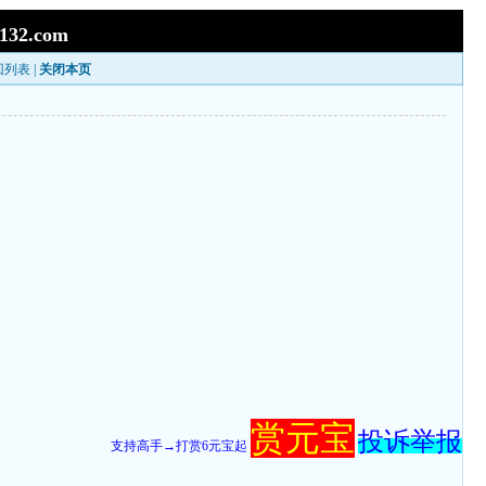
ji132.com
回列表
|
关闭本页
赏元宝
投诉举报
支持高手→打赏6元宝起