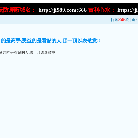
坛防屏蔽域名：
http://ji989.com:666
吉利心水：
https://
阅读
3563
次 |
返
的是高手,受益的是看贴的人.顶一顶以表敬意!!
受益的是看贴的人.顶一顶以表敬意!!