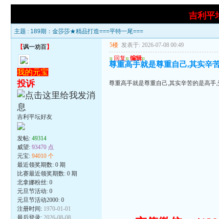
吉利平
主题 :
189期：金莎莎★精品打造===平特一尾===
5楼
发表于: 2026-07-08 00:49
【
讽一劝百
】
u
回复
u
编辑
u
尊重高手就是尊重自己,其实辛苦
我的元宝
投诉
尊重高手就是尊重自己,其实辛苦的是高手,
吉利平坛好友
发帖:
49314
威望:
93470 点
元宝:
94010 个
最近领奖期数: 0 期
比赛最近领奖期数: 0 期
北拿娜粉丝: 0
元旦节活动: 0
元旦节活动2000: 0
注册时间:
1970-01-01
最后登录:
2026-08-08