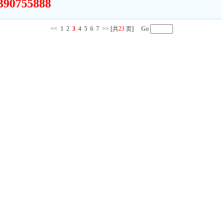
90755888
<<
1
2
3
4
5
6
7
>>
[共
23
页] Go