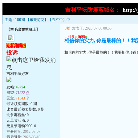
吉利平坛防屏蔽域名：
http:/
主题 :
189期:【东莞荷花】【五不中】中.
8楼
发表于: 2026-07-08 00:55
【
羊毛出在羊身上
】
u
回复
u
编辑
u
相信你的实力, 你是最棒的！！我要把你
我的元宝
投诉
相信你的实力, 你是最棒的！！我要把你顶得高高的.
吉利平坛好友
发帖:
49754
威望:
71522 点
元宝:
71543 个
最近领奖期数: 0 期
比赛最近领奖期数: 0 期
北拿娜粉丝: 0
元旦节活动: 0
元旦节活动2000: 0
注册时间:
2012-08-07
最后登录:
2026-08-10