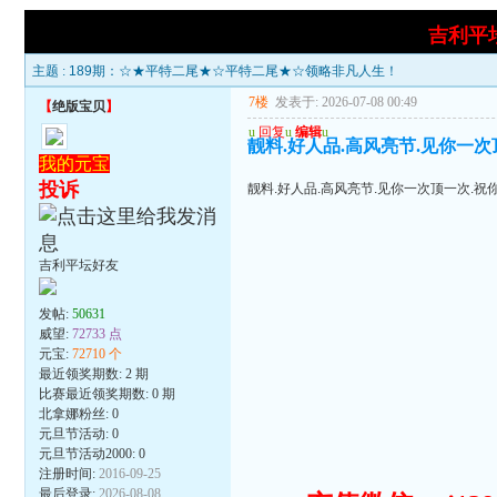
吉利平
主题 :
189期：☆★平特二尾★☆平特二尾★☆领略非凡人生！
7楼
发表于: 2026-07-08 00:49
【
绝版宝贝
】
u
回复
u
编辑
u
靓料.好人品.高风亮节.见你一
我的元宝
投诉
靓料.好人品.高风亮节.见你一次顶一次.祝
吉利平坛好友
发帖:
50631
威望:
72733 点
元宝:
72710 个
最近领奖期数: 2 期
比赛最近领奖期数: 0 期
北拿娜粉丝: 0
元旦节活动: 0
元旦节活动2000: 0
注册时间:
2016-09-25
最后登录:
2026-08-08