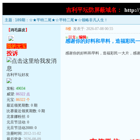
吉利平坛防屏蔽域名：
http:/
主题 :
189期：☆★平特二尾★☆平特二尾★☆领略非凡人生！
8楼
发表于: 2026-07-08 00:55
【
鸡毛蒜皮
】
u
回复
u
编辑
u
感谢你的好料和早料，造福彩民
我的元宝
投诉
感谢你的好料和早料，造福彩民一大片，感
吉利平坛好友
发帖:
49034
威望:
86322 点
元宝:
86322 个
最近领奖期数: 0 期
比赛最近领奖期数: 0 期
北拿娜粉丝: 0
元旦节活动: 0
元旦节活动2000: 0
注册时间:
2012-11-02
最后登录:
2026-08-09