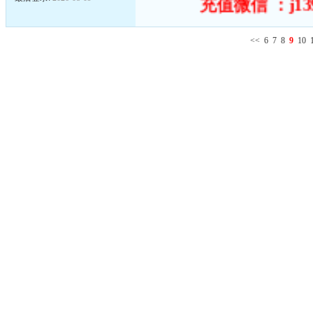
充值微信 ：j13
<<
6
7
8
9
10