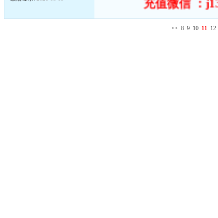
充值微信 ：j1
<<
8
9
10
11
12