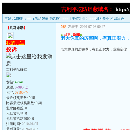
吉利平坛防屏蔽域名：
http:/
主题 :
189期：==（老品牌值得信赖）===【平特⑴肖】===因为专业.所以出色
5楼
发表于: 2026-07-08 00:47
【
兵马未动
】
u
回复
u
编辑
u
老大你真的厉害啊，有真正实力
我的元宝
投诉
老大你真的厉害啊，有真正实力，我跟定你
吉利平坛好友
发帖:
47541
威望:
67996 点
元宝:
68100 个
最近领奖期数: 0 期
比赛最近领奖期数: 0 期
北拿娜粉丝: 0
元旦节活动: 0
元旦节活动2000: 0
注册时间:
2010-01-05
最后登录:
2026-08-07