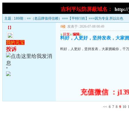
吉利平坛防屏蔽域名：
http:/
主题 :
189期：==（老品牌值得信赖）===【平特⑴肖】===因为专业.所以出色
8楼
发表于: 2026-07-08 00:49
【
】
u
回复
u
编辑
u
料好，人更好，坚持发表，大家
我的元宝
投诉
料好，人更好，坚持发表，大家拥戴你，千
*
充值微信 ：j139
<<
6
7
8
9
10