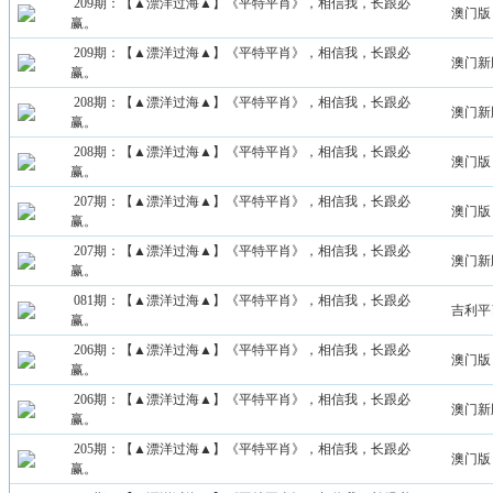
209期：【▲漂洋过海▲】《平特平肖》，相信我，长跟必
澳门版
赢。
209期：【▲漂洋过海▲】《平特平肖》，相信我，长跟必
澳门新
赢。
208期：【▲漂洋过海▲】《平特平肖》，相信我，长跟必
澳门新
赢。
208期：【▲漂洋过海▲】《平特平肖》，相信我，长跟必
澳门版
赢。
207期：【▲漂洋过海▲】《平特平肖》，相信我，长跟必
澳门版
赢。
207期：【▲漂洋过海▲】《平特平肖》，相信我，长跟必
澳门新
赢。
081期：【▲漂洋过海▲】《平特平肖》，相信我，长跟必
吉利平
赢。
206期：【▲漂洋过海▲】《平特平肖》，相信我，长跟必
澳门版
赢。
206期：【▲漂洋过海▲】《平特平肖》，相信我，长跟必
澳门新
赢。
205期：【▲漂洋过海▲】《平特平肖》，相信我，长跟必
澳门版
赢。