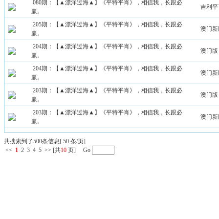
080期：【▲漂洋过海▲】《平特平肖》，相信我，长跟必
吉利平
赢。
205期：【▲漂洋过海▲】《平特平肖》，相信我，长跟必
澳门新
赢。
204期：【▲漂洋过海▲】《平特平肖》，相信我，长跟必
澳门版
赢。
204期：【▲漂洋过海▲】《平特平肖》，相信我，长跟必
澳门新
赢。
203期：【▲漂洋过海▲】《平特平肖》，相信我，长跟必
澳门版
赢。
203期：【▲漂洋过海▲】《平特平肖》，相信我，长跟必
澳门新
赢。
共搜索到了500条信息[ 50 条/页]
<<
1
2
3
4
5
>>
[共
10
页] Go