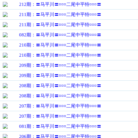
212期：〓马平川〓¤¤¤二尾中平特¤¤¤〓
211期：〓马平川〓¤¤¤二尾中平特¤¤¤〓
211期：〓马平川〓¤¤¤二尾中平特¤¤¤〓
082期：〓马平川〓¤¤¤二尾中平特¤¤¤〓
210期：〓马平川〓¤¤¤二尾中平特¤¤¤〓
210期：〓马平川〓¤¤¤二尾中平特¤¤¤〓
209期：〓马平川〓¤¤¤二尾中平特¤¤¤〓
209期：〓马平川〓¤¤¤二尾中平特¤¤¤〓
208期：〓马平川〓¤¤¤二尾中平特¤¤¤〓
208期：〓马平川〓¤¤¤二尾中平特¤¤¤〓
207期：〓马平川〓¤¤¤二尾中平特¤¤¤〓
207期：〓马平川〓¤¤¤二尾中平特¤¤¤〓
081期：〓马平川〓¤¤¤二尾中平特¤¤¤〓
206期：〓马平川〓¤¤¤二尾中平特¤¤¤〓