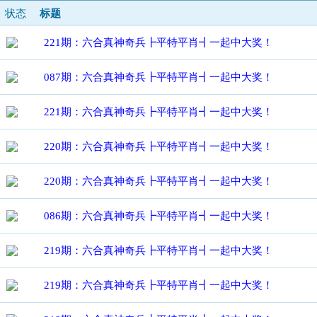
状态
标题
221期：六合真神奇兵┣平特平肖┫一起中大奖！
087期：六合真神奇兵┣平特平肖┫一起中大奖！
221期：六合真神奇兵┣平特平肖┫一起中大奖！
220期：六合真神奇兵┣平特平肖┫一起中大奖！
220期：六合真神奇兵┣平特平肖┫一起中大奖！
086期：六合真神奇兵┣平特平肖┫一起中大奖！
219期：六合真神奇兵┣平特平肖┫一起中大奖！
219期：六合真神奇兵┣平特平肖┫一起中大奖！