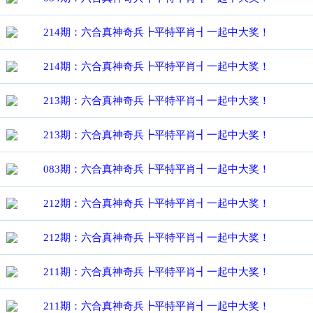
214期：六合真神奇兵┣平特平肖┫一起中大奖！
214期：六合真神奇兵┣平特平肖┫一起中大奖！
213期：六合真神奇兵┣平特平肖┫一起中大奖！
213期：六合真神奇兵┣平特平肖┫一起中大奖！
083期：六合真神奇兵┣平特平肖┫一起中大奖！
212期：六合真神奇兵┣平特平肖┫一起中大奖！
212期：六合真神奇兵┣平特平肖┫一起中大奖！
211期：六合真神奇兵┣平特平肖┫一起中大奖！
211期：六合真神奇兵┣平特平肖┫一起中大奖！