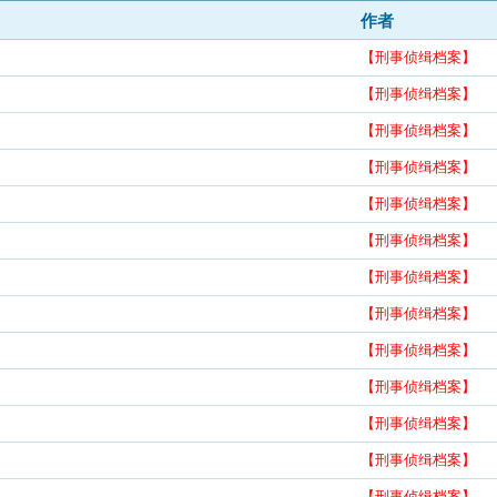
作者
【刑事侦缉档案】
【刑事侦缉档案】
【刑事侦缉档案】
【刑事侦缉档案】
【刑事侦缉档案】
【刑事侦缉档案】
【刑事侦缉档案】
【刑事侦缉档案】
【刑事侦缉档案】
【刑事侦缉档案】
【刑事侦缉档案】
【刑事侦缉档案】
【刑事侦缉档案】