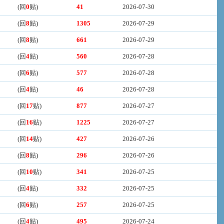
(回
0
贴)
41
2026-07-30
(回
8
贴)
1305
2026-07-29
(回
8
贴)
661
2026-07-29
(回
4
贴)
560
2026-07-28
(回
6
贴)
577
2026-07-28
(回
4
贴)
46
2026-07-28
(回
17
贴)
877
2026-07-27
(回
16
贴)
1225
2026-07-27
(回
14
贴)
427
2026-07-26
(回
8
贴)
296
2026-07-26
(回
10
贴)
341
2026-07-25
(回
4
贴)
332
2026-07-25
(回
6
贴)
257
2026-07-25
(回
4
贴)
495
2026-07-24