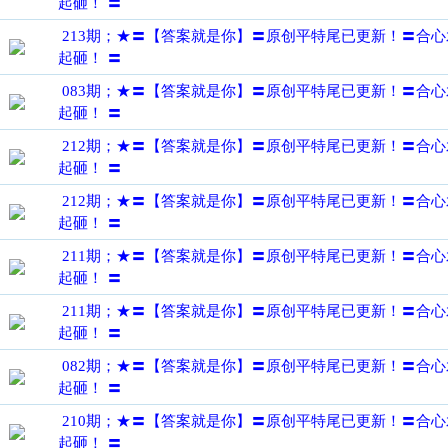
起砸！ 〓
213期；★〓【答案就是你】〓原创平特尾已更新！〓合
起砸！ 〓
083期；★〓【答案就是你】〓原创平特尾已更新！〓合
起砸！ 〓
212期；★〓【答案就是你】〓原创平特尾已更新！〓合
起砸！ 〓
212期；★〓【答案就是你】〓原创平特尾已更新！〓合
起砸！ 〓
211期；★〓【答案就是你】〓原创平特尾已更新！〓合
起砸！ 〓
211期；★〓【答案就是你】〓原创平特尾已更新！〓合
起砸！ 〓
082期；★〓【答案就是你】〓原创平特尾已更新！〓合
起砸！ 〓
210期；★〓【答案就是你】〓原创平特尾已更新！〓合
起砸！ 〓