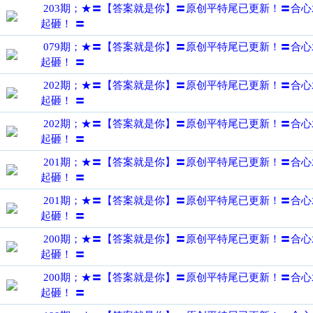
203期；★〓【答案就是你】〓原创平特尾已更新！〓合
起砸！ 〓
079期；★〓【答案就是你】〓原创平特尾已更新！〓合
起砸！ 〓
202期；★〓【答案就是你】〓原创平特尾已更新！〓合
起砸！ 〓
202期；★〓【答案就是你】〓原创平特尾已更新！〓合
起砸！ 〓
201期；★〓【答案就是你】〓原创平特尾已更新！〓合
起砸！ 〓
201期；★〓【答案就是你】〓原创平特尾已更新！〓合
起砸！ 〓
200期；★〓【答案就是你】〓原创平特尾已更新！〓合
起砸！ 〓
200期；★〓【答案就是你】〓原创平特尾已更新！〓合
起砸！ 〓